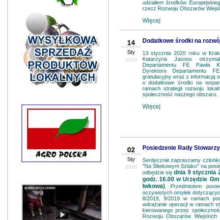
udziałem środków Europejskie
rzecz Rozwoju Obszarów Wiejsk
Więcej
Dodatkowe środki na rozwój
14
Sty
13 stycznia 2020 roku w Krak
Katarzyna Jasnos otrzym
2020
Departamentu FE Pawła K
Dyrektora Departamentu F
gratulacyjny wraz z informacją o
o dodatkowe środki na wsparci
ramach strategii rozwoju loka
społeczność naszego obszaru.
Więcej
Posiedzenie Rady Stowarzys
02
Sty
Serdecznie zapraszamy członk
''Na Śliwkowym Szlaku'' na pos
2020
dnia 9 stycznia 2
odbędzie się
godz. 16.00 w Urzędzie Gm
Iwkowa)
. Przedmiotem posie
oczywistych omyłek dotyczących
8/2019, 9/2019 w ramach podd
wdrażanie operacji w ramach str
kierowanego przez społecznoś
Rozwoju Obszarów Wiejskich 