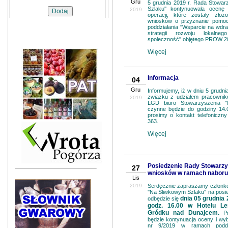
Gru
5 grudnia 2019 r. Rada Stowar
Szlaku'' kontynuowała ocenę
2019
operacji, które zostały zł
wniosków o przyznanie pomo
poddziałania ''Wsparcie na wdr
strategii rozwoju lokalne
społeczność'' objętego PROW 2
Więcej
Informacja
04
Gru
Informujemy, iż w dniu 5 grudnia
związku z udziałem pracowni
2019
LGD biuro Stowarzyszenia "
czynne będzie do godziny 14.
prosimy o kontakt telefonicz
363.
Więcej
Posiedzenie Rady Stowarzys
27
wniosków w ramach naboru 
Lis
2019
Serdecznie zapraszamy członk
''Na Śliwkowym Szlaku'' na pos
dnia 05 grudnia 2
odbędzie się
godz. 16.00 w Hotelu L
Gródku nad Dunajcem.
P
będzie kontynuacja oceny i wy
nr 9/2019 w ramach poddzi