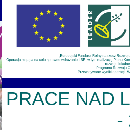
Używamy plików cookies, by ułatwić korzystanie z naszego serwisu. Jeśli nie 
Więcej o plikach cookies 
„Europejski Fundusz Rolny na rzecz Rozwoju
Operacja mająca na celu sprawne wdrażanie LSR, w tym realizację Planu Komu
rozwoju lokaln
Programu Rozwoju Ob
Przewidywane wyniki operacji: 
Aktualności
Śliwkowe miejsca
Oferta warsztatowa
PRACE NAD L
-