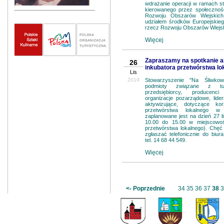
wdrażanie operacji w ramach str
kierowanego przez społecznoś
Rozwoju Obszarów Wiejskich
udziałem środków Europejskie
rzecz Rozwoju Obszarów Wiejsk
Więcej
Zapraszamy na spotkanie a
26
inkubatora przetwórstwa lo
Lis
2019
Stowarzyszenie ''Na Śliwko
podmioty związane z tur
przedsiębiorcy, producenc
organizacje pozarządowe, lider
aktywizujące, dotyczące kor
przetwórstwa lokalnego w 
zaplanowane jest na dzień 27 l
10.00 do 15.00 w miejscowoś
przetwórstwa lokalnego). Chęć 
zgłaszać telefonicznie do biur
tel. 14 68 44 549.
Więcej
<- Poprzednie
34
35
36
37
38
3