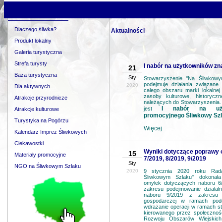
Turystyka
na Śliwkowym Szlaku
Dlaczego śliwka?
Aktualności
Produkt lokalny
Galeria turystyczna
Strefa turysty
I nabór na użytkowników zn
21
Baza turystyczna
Sty
Stowarzyszenie ''Na Śliwkowy
podejmuje działania związane
2020
Dla aktywnych
całego obszaru marki lokalnej 
zasoby kulturowe, historycz
Atrakcje przyrodnicze
należących do Stowarzyszenia.
I nabór na uży
jest
Atrakcje kulturowe
promocyjnego Śliwkowy Szl
Turystyka na Pogórzu
Więcej
Kalendarz Imprez Śliwkowych
Ciekawostki
Wyniki dotyczące poprawy 
15
Materiały promocyjne
7/2019, 8/2019, 9/2019
Sty
NGO na Śliwkowym Szlaku
2020
9 stycznia 2020 roku Rada
Śliwkowym Szlaku'' dokonał
omyłek dotyczących naboru 6/
zakresu podejmowanie działal
naboru 9/2019 z zakresu ro
gospodarczej w ramach poddz
wdrażanie operacji w ramach str
kierowanego przez społecznoś
Rozwoju Obszarów Wiejskich