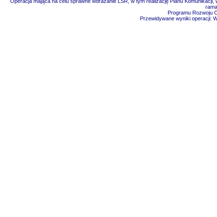
Operacja mająca na celu sprawne wdrażanie LSR, w tym realizację Planu Komunikacji, w
rama
Programu Rozwoju Ob
Przewidywane wyniki operacji: 