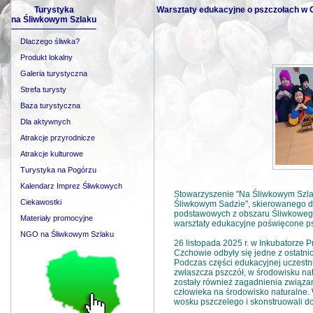
Turystyka
Warsztaty edukacyjne o pszczołach w
na Śliwkowym Szlaku
Dlaczego śliwka?
Produkt lokalny
Galeria turystyczna
Strefa turysty
Baza turystyczna
Dla aktywnych
Atrakcje przyrodnicze
Atrakcje kulturowe
Turystyka na Pogórzu
Kalendarz Imprez Śliwkowych
Stowarzyszenie ''Na Śliwkowym Szlaku
Ciekawostki
Śliwkowym Sadzie'', skierowanego do
podstawowych z obszaru Śliwkowego
Materiały promocyjne
warsztaty edukacyjne poświęcone psz
NGO na Śliwkowym Szlaku
26 listopada 2025 r. w Inkubatorze
Czchowie odbyły się jedne z ostatni
Podczas części edukacyjnej uczestni
zwłaszcza pszczół, w środowisku na
zostały również zagadnienia związa
człowieka na środowisko naturalne. 
wosku pszczelego i skonstruowali do