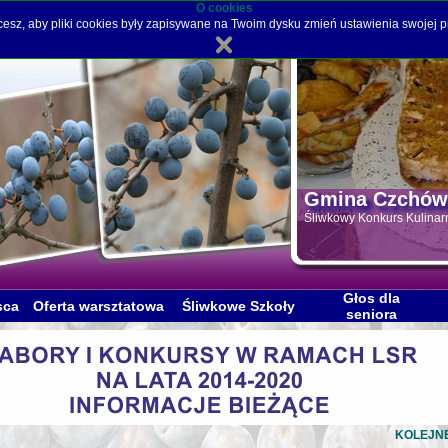
O cookies
hcesz, aby pliki cookies były zapisywane na Twoim dysku zmień ustawienia swojej p
Gmina Czchów
Śliwkowy Konkurs Kulina
Głos dla
sca
Oferta warsztatowa
Śliwkowe Szkoły
seniora