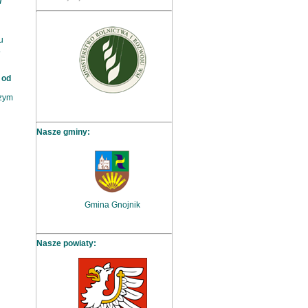
w
u
.
e
od
szym
Nasze gminy:
Gmina Gnojnik
Nasze powiaty: