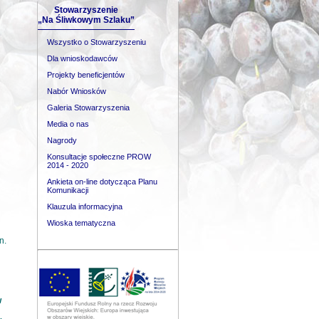
Stowarzyszenie
„Na Śliwkowym Szlaku”
Wszystko o Stowarzyszeniu
Dla wnioskodawców
Projekty beneficjentów
Nabór Wniosków
Galeria Stowarzyszenia
Media o nas
Nagrody
Konsultacje społeczne PROW
2014 - 2020
Ankieta on-line dotycząca Planu
Komunikacji
Klauzula informacyjna
Wioska tematyczna
n.
w