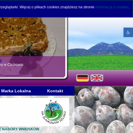
rzeglądarki. Więcej o plikach cookies znajdziesz na stronie
informacja o cookies
.
Open to
rny w Czchowie
Marka Lokalna
Kontakt
KOLEJNE NABORY WNIOSKÓW