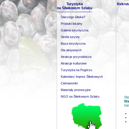
Turystyka
Rekruta
na Śliwkowym Szlaku
Dlaczego śliwka?
Produkt lokalny
Galeria turystyczna
Strefa turysty
Baza turystyczna
Dla aktywnych
Atrakcje przyrodnicze
Atrakcje kulturowe
Turystyka na Pogórzu
Kalendarz Imprez Śliwkowych
Ciekawostki
Materiały promocyjne
NGO na Śliwkowym Szlaku
Sto
War
nas