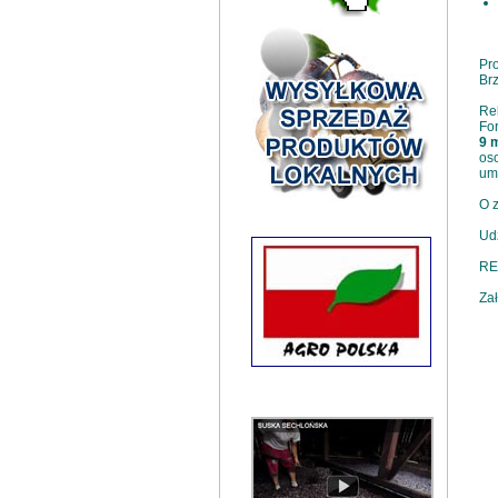
Pro
Brz
Rek
For
9 m
oso
um
O z
Udz
RE
Zał