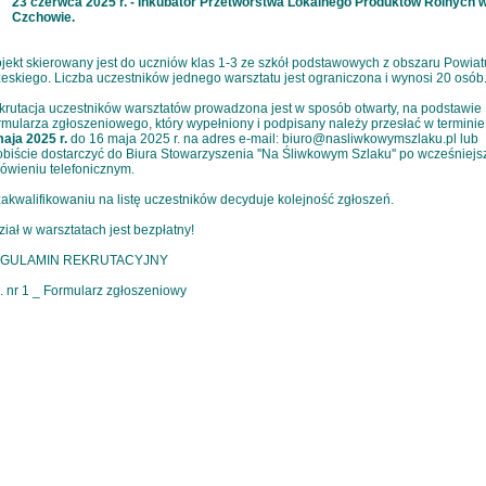
23 czerwca 2025 r. - Inkubator Przetwórstwa Lokalnego Produktów Rolnych 
Czchowie.
jekt skierowany jest do uczniów klas 1-3 ze szkół podstawowych z obszaru Powiat
eskiego. Liczba uczestników jednego warsztatu jest ograniczona i wynosi 20 osób
rutacja uczestników warsztatów prowadzona jest w sposób otwarty, na podstawie
mularza zgłoszeniowego, który wypełniony i podpisany należy przesłać w termini
aja 2025 r.
do 16 maja 2025 r. na adres e-mail: biuro@nasliwkowymszlaku.pl lub
biście dostarczyć do Biura Stowarzyszenia ''Na Śliwkowym Szlaku'' po wcześniej
ówieniu telefonicznym.
akwalifikowaniu na listę uczestników decyduje kolejność zgłoszeń.
iał w warsztatach jest bezpłatny!
GULAMIN REKRUTACYJNY
. nr 1 _ Formularz zgłoszeniowy