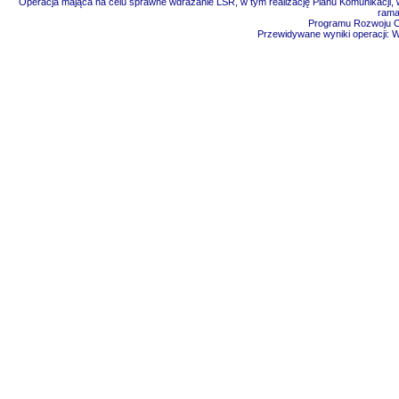
Operacja mająca na celu sprawne wdrażanie LSR, w tym realizację Planu Komunikacji, w
rama
Programu Rozwoju Ob
Przewidywane wyniki operacji: 