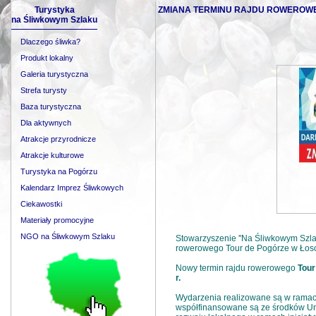
Turystyka
ZMIANA TERMINU RAJDU ROWEROWEGO -
na Śliwkowym Szlaku
Dlaczego śliwka?
Produkt lokalny
Galeria turystyczna
Strefa turysty
Baza turystyczna
Dla aktywnych
Atrakcje przyrodnicze
Atrakcje kulturowe
Turystyka na Pogórzu
Kalendarz Imprez Śliwkowych
Ciekawostki
Materiały promocyjne
NGO na Śliwkowym Szlaku
Stowarzyszenie ''Na Śliwkowym Szlaku
rowerowego Tour de Pogórze w Łoso
Nowy termin rajdu rowerowego
Tour
r.
Wydarzenia realizowane są w ramac
współfinansowane są ze środków Unii