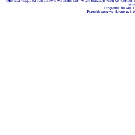
Operacja mająca na celu sprawne wdrażanie LSR, w tym realizację Planu Komunikacji, w
rama
Programu Rozwoju Ob
Przewidywane wyniki operacji: 