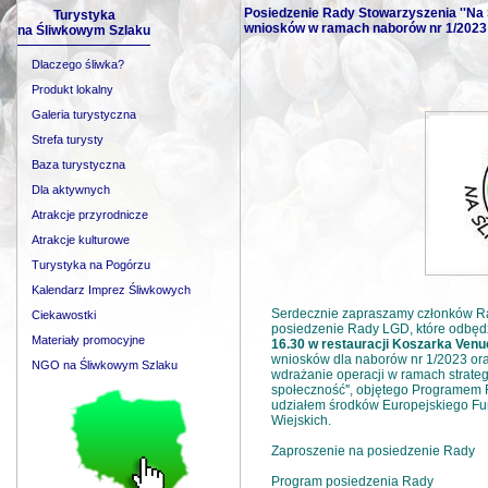
Posiedzenie Rady Stowarzyszenia ''Na
Turystyka
wniosków w ramach naborów nr 1/2023 
na Śliwkowym Szlaku
Dlaczego śliwka?
Produkt lokalny
Galeria turystyczna
Strefa turysty
Baza turystyczna
Dla aktywnych
Atrakcje przyrodnicze
Atrakcje kulturowe
Turystyka na Pogórzu
Kalendarz Imprez Śliwkowych
Serdecznie zapraszamy członków Ra
Ciekawostki
posiedzenie Rady LGD, które odbęd
Materiały promocyjne
16.30 w restauracji Koszarka Ven
wniosków dla naborów nr 1/2023 ora
NGO na Śliwkowym Szlaku
wdrażanie operacji w ramach strateg
społeczność'', objętego Programem 
udziałem środków Europejskiego F
Wiejskich.
Zaproszenie na posiedzenie Rady
Program posiedzenia Rady