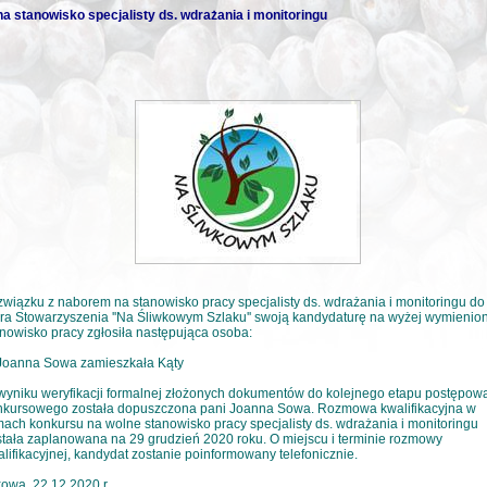
a stanowisko specjalisty ds. wdrażania i monitoringu
wiązku z naborem na stanowisko pracy specjalisty ds. wdrażania i monitoringu do
ra Stowarzyszenia ''Na Śliwkowym Szlaku'' swoją kandydaturę na wyżej wymienio
nowisko pracy zgłosiła następująca osoba:
 Joanna Sowa zamieszkała Kąty
wyniku weryfikacji formalnej złożonych dokumentów do kolejnego etapu postępow
nkursowego została dopuszczona pani Joanna Sowa. Rozmowa kwalifikacyjna w
ach konkursu na wolne stanowisko pracy specjalisty ds. wdrażania i monitoringu
tała zaplanowana na 29 grudzień 2020 roku. O miejscu i terminie rozmowy
lifikacyjnej, kandydat zostanie poinformowany telefonicznie.
owa, 22.12.2020 r.