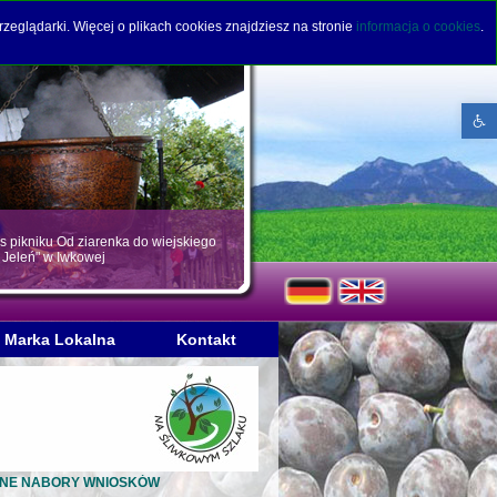
rzeglądarki. Więcej o plikach cookies znajdziesz na stronie
informacja o cookies
.
Open to
 pikniku Od ziarenka do wiejskiego
 Jeleń" w Iwkowej
Marka Lokalna
Kontakt
KOLEJNE NABORY WNIOSKÓW