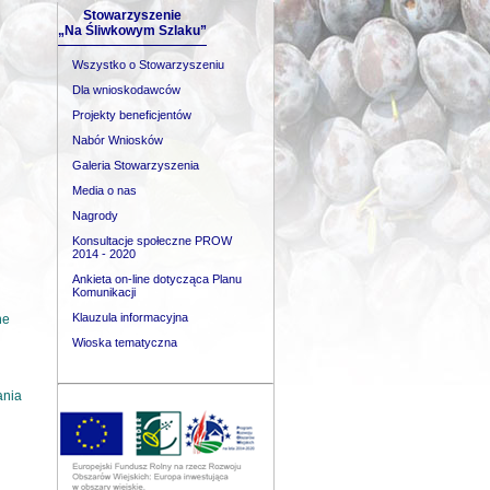
Stowarzyszenie
„Na Śliwkowym Szlaku”
Wszystko o Stowarzyszeniu
Dla wnioskodawców
Projekty beneficjentów
Nabór Wniosków
Galeria Stowarzyszenia
Media o nas
Nagrody
Konsultacje społeczne PROW
2014 - 2020
Ankieta on-line dotycząca Planu
Komunikacji
Klauzula informacyjna
ne
Wioska tematyczna
ania