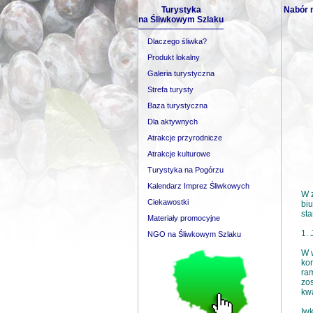
Turystyka
Nabór n
na Śliwkowym Szlaku
Dlaczego śliwka?
Produkt lokalny
Galeria turystyczna
Strefa turysty
Baza turystyczna
Dla aktywnych
Atrakcje przyrodnicze
Atrakcje kulturowe
Turystyka na Pogórzu
Kalendarz Imprez Śliwkowych
W z
Ciekawostki
biu
sta
Materiały promocyjne
1.
NGO na Śliwkowym Szlaku
W 
ko
ram
zos
kwa
Iwk