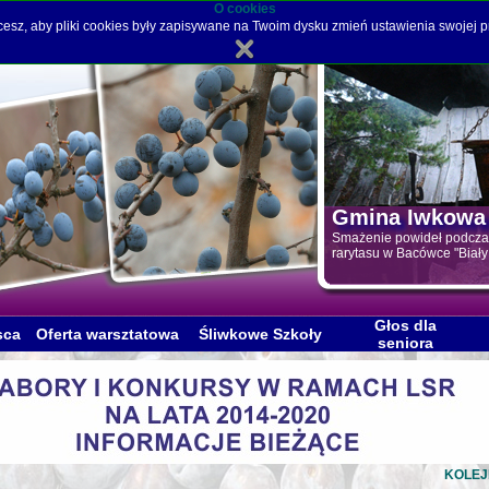
O cookies
hcesz, aby pliki cookies były zapisywane na Twoim dysku zmień ustawienia swojej p
Gmina Iwkowa
Smażenie powideł podczas
rarytasu w Bacówce "Biały
Głos dla
sca
Oferta warsztatowa
Śliwkowe Szkoły
seniora