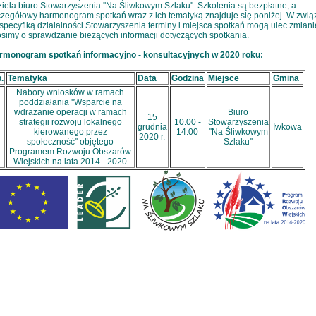
iela biuro Stowarzyszenia ''Na Śliwkowym Szlaku''. Szkolenia są bezpłatne, a
zegółowy harmonogram spotkań wraz z ich tematyką znajduje się poniżej. W zwią
specyfiką działalności Stowarzyszenia terminy i miejsca spotkań mogą ulec zmiani
simy o sprawdzanie bieżących informacji dotyczących spotkania.
rmonogram spotkań informacyjno - konsultacyjnych w 2020 roku:
.
Tematyka
Data
Godzina
Miejsce
Gmina
Nabory wniosków w ramach
poddziałania ''Wsparcie na
wdrażanie operacji w ramach
Biuro
15
strategii rozwoju lokalnego
10.00 -
Stowarzyszenia
grudnia
Iwkowa
kierowanego przez
14.00
''Na Śliwkowym
2020 r.
społeczność'' objętego
Szlaku''
Programem Rozwoju Obszarów
Wiejskich na lata 2014 - 2020