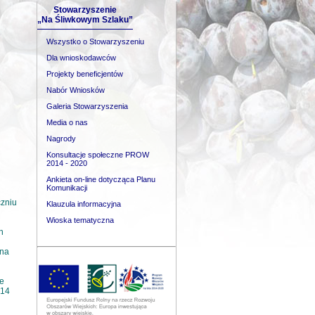
Stowarzyszenie
„Na Śliwkowym Szlaku”
Wszystko o Stowarzyszeniu
Dla wnioskodawców
Projekty beneficjentów
Nabór Wniosków
Galeria Stowarzyszenia
Media o nas
Nagrody
Konsultacje społeczne PROW
2014 - 2020
Ankieta on-line dotycząca Planu
Komunikacji
czniu
Klauzula informacyjna
Wioska tematyczna
h
 na
e
 14