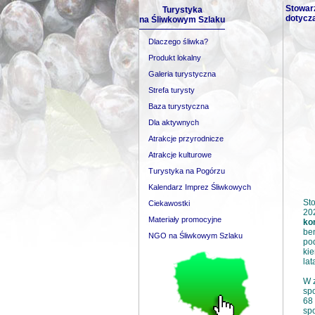
Stowarz
Turystyka
dotycz
na Śliwkowym Szlaku
Dlaczego śliwka?
Produkt lokalny
Galeria turystyczna
Strefa turysty
Baza turystyczna
Dla aktywnych
Atrakcje przyrodnicze
Atrakcje kulturowe
Turystyka na Pogórzu
Kalendarz Imprez Śliwkowych
Sto
Ciekawostki
20
Materiały promocyjne
ko
ben
NGO na Śliwkowym Szlaku
pod
ki
lat
W z
spo
68
spo