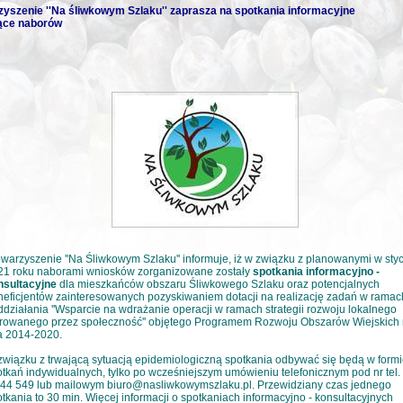
yszenie ''Na śliwkowym Szlaku'' zaprasza na spotkania informacyjne
ące naborów
warzyszenie ''Na Śliwkowym Szlaku'' informuje, iż w związku z planowanymi w sty
21 roku naborami wniosków zorganizowane zostały
spotkania informacyjno -
nsultacyjne
dla mieszkańców obszaru Śliwkowego Szlaku oraz potencjalnych
eficjentów zainteresowanych pozyskiwaniem dotacji na realizację zadań w ramac
działania ''Wsparcie na wdrażanie operacji w ramach strategii rozwoju lokalnego
erowanego przez społeczność'' objętego Programem Rozwoju Obszarów Wiejskich
a 2014-2020.
wiązku z trwającą sytuacją epidemiologiczną spotkania odbywać się będą w formi
tkań indywidualnych, tylko po wcześniejszym umówieniu telefonicznym pod nr tel.
 44 549 lub mailowym biuro@nasliwkowymszlaku.pl. Przewidziany czas jednego
tkania to 30 min. Więcej informacji o spotkaniach informacyjno - konsultacyjnych