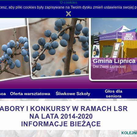
O cookies
hcesz, aby pliki cookies były zapisywane na Twoim dysku zmień ustawienia swojej p
Gmina Lipnic
Dni Ziemi Lipnickiej .
Głos dla
sca
Oferta warsztatowa
Śliwkowe Szkoły
seniora