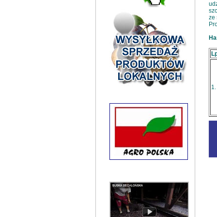
udz
szc
ze 
Pro
Ha
Lp
1.