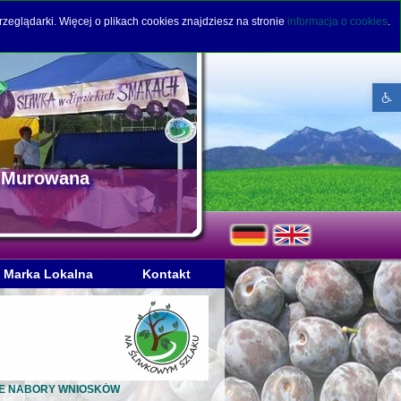
rzeglądarki. Więcej o plikach cookies znajdziesz na stronie
informacja o cookies
.
Open to
a Murowana
Marka Lokalna
Kontakt
KOLEJNE NABORY WNIOSKÓW