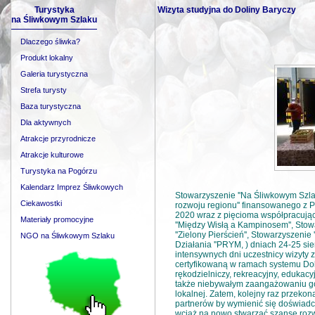
Turystyka
Wizyta studyjna do Doliny Baryczy
na Śliwkowym Szlaku
Dlaczego śliwka?
Produkt lokalny
Galeria turystyczna
Strefa turysty
Baza turystyczna
Dla aktywnych
Atrakcje przyrodnicze
Atrakcje kulturowe
Turystyka na Pogórzu
Kalendarz Imprez Śliwkowych
Stowarzyszenie ''Na Śliwkowym Szlak
Ciekawostki
rozwoju regionu'' finansowanego z 
2020 wraz z pięcioma współpracują
Materiały promocyjne
''Między Wisłą a Kampinosem'', Stow
''Zielony Pierścień'', Stowarzyszenie
NGO na Śliwkowym Szlaku
Działania ''PRYM, ) dniach 24-25 si
intensywnych dni uczestnicy wizyty za
certyfikowaną w ramach systemu Dol
rękodzielniczy, rekreacyjny, edukacyj
także niebywałym zaangażowaniu go
lokalnej. Zatem, kolejny raz przekona
partnerów by wymienić się doświadc
wciąż na nowo stwarzać szansę rozwo