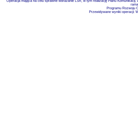
Operacja mająca na celu sprawne wdrażanie LSR, w tym realizację Planu Komunikacji, w
rama
Programu Rozwoju Ob
Przewidywane wyniki operacji: 