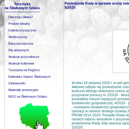
Posiedzenie Rady w sprawie oceny nabo
Turystyka
5/2020
na Śliwkowym Szlaku
Dlaczego śliwka?
Produkt lokalny
Galeria turystyczna
Strefa turysty
Baza turystyczna
Dla aktywnych
Atrakcje przyrodnicze
Atrakcje kulturowe
Turystyka na Pogórzu
Kalendarz Imprez Śliwkowych
W dniu 18 sierpnia 2020 r. w sali g
Ciekawostki
Iwkowej odbyło się posiedzenie czł
Materiały promocyjne
podczas którego dokonano oceny op
przyznanie pomocy nr 2/2020 - twor
NGO na Śliwkowym Szlaku
produktów rolnych będących przeds
działalności gospodarczej, 4/2020 -
5/2020 - rozwijanie działalności go
wdrażanie operacji w ramach strateg
społeczność'' objętego PROW 2014-
zostały złożone w ramach naboru wn
publikujemy protokół z posiedzenia Ra
wybranych dla naboru 2/2020.