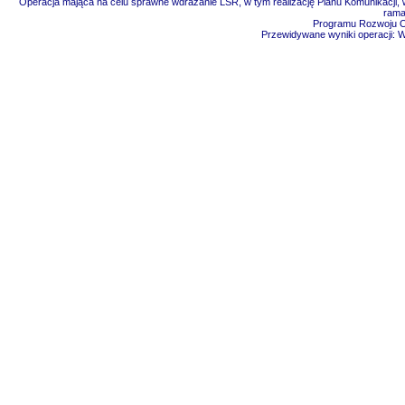
Operacja mająca na celu sprawne wdrażanie LSR, w tym realizację Planu Komunikacji, w
rama
Programu Rozwoju Ob
Przewidywane wyniki operacji: 