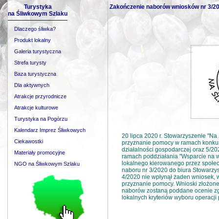
Turystyka
Zakończenie naborów wniosków nr 3/20
na Śliwkowym Szlaku
Dlaczego śliwka?
Produkt lokalny
Galeria turystyczna
Strefa turysty
Baza turystyczna
Dla aktywnych
Atrakcje przyrodnicze
Atrakcje kulturowe
Turystyka na Pogórzu
Kalendarz Imprez Śliwkowych
20 lipca 2020 r. Stowarzyszenie ''N
Ciekawostki
przyznanie pomocy w ramach konkur
działalności gospodarczej oraz 5/20
Materiały promocyjne
ramach poddziałania ''Wsparcie na w
lokalnego kierowanego przez społe
NGO na Śliwkowym Szlaku
naboru nr 3/2020 do biura Stowarzy
4/2020 nie wpłynął żaden wniosek, 
przyznanie pomocy. Wnioski złożon
naborów zostaną poddane ocenie zg
lokalnych kryteriów wyboru operacji