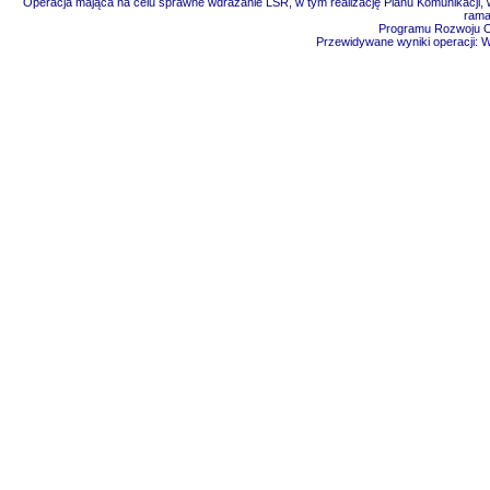
Operacja mająca na celu sprawne wdrażanie LSR, w tym realizację Planu Komunikacji, w
rama
Programu Rozwoju Ob
Przewidywane wyniki operacji: 